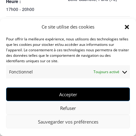
Heure :
17h00 - 20h00
Ce site utilise des cookies
ICI MIEUX QU’EN FACE, ROAD TRIP V2, spectacle écrit avec
des habitantes du territoire
ORAGE
Pour offrir la meilleure expérience, nous utilisons des technologies telles
que les cookies pour stocker et/ou accéder aux informations sur
l'appareil. Le consentement à ces technologies nous permettra de traiter
des données telles que le comportement de navigation ou des
identifiants uniques sur ce site.
Fonctionnel
Toujours activé
Facebook
Instagram
lesarmoirespleines@gmail.com
Accepter
Mentions légales
Refuser
Sauvegarder vos préférences